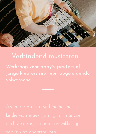
Verbindend musiceren
Workshop voor baby's, peuters of
jonge kleuters met een begeleidende
volwassene
Als ouder ga je in verbinding met je
kindje via muziek. Je zingt en musiceert
a.d.h.v. spelletjes die de ontwikkeling
van je kind ondersteunen.