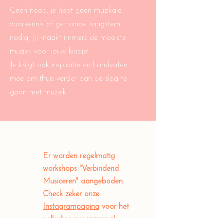
Geen nood, je hebt geen muzikale
voorkennis of getrainde zangstem
nodig. Jij maakt immers de mooiste
muziek voor jouw kindje!
Je krijgt ook inspiratie en handvaten
mee om thuis verder aan de slag te
gaan met muziek.
Er worden regelmatig
workshops "Verbindend
Musiceren" aangeboden.
Check zeker onze
Instagrampagina
voor het